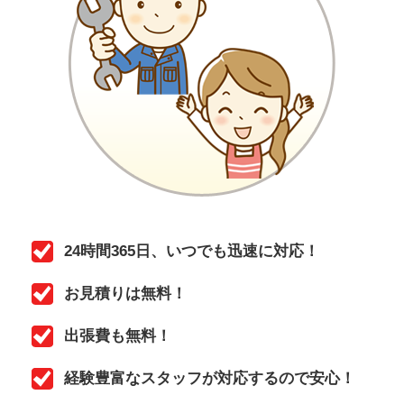
24時間365日、いつでも
迅速に対応
！
お見積りは
無料
！
出張費も
無料
！
経験豊富なスタッフが対応するので
安心
！