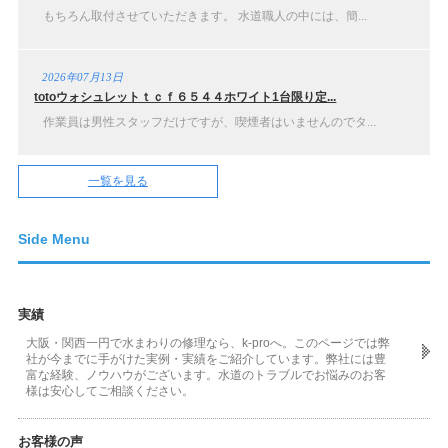
もちろん取付させていただきます。 水道職人の中には、簡...
2026年07月13日
totoウォシュレットｔｃｆ６５４４ホワイト1台限り定...
作業員は男性スタッフだけですが、喫煙者はいませんのでタ...
一覧を見る
Side Menu
実績
大阪・関西一円で水まわりの修理なら、k-proへ。このページでは弊
社が今までに手がけた実例・実績をご紹介しています。弊社には豊
富な経験、ノウハウがございます。水道のトラブルでお悩みのお客
様は安心してご相談ください。
お客様の声