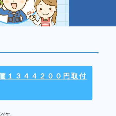
定価１３４４２００円取付
心です。